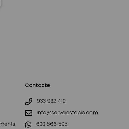
Contacte
933 932 410
info@serveiestacio.com
aments
600 866 595