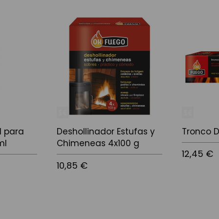
l para
Deshollinador Estufas y
Tronco D
ml
Chimeneas 4x100 g
12,45 €
10,85 €