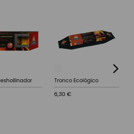
next
eshollinador
Tronco Ecológico
C
B
6,30 €
C
1