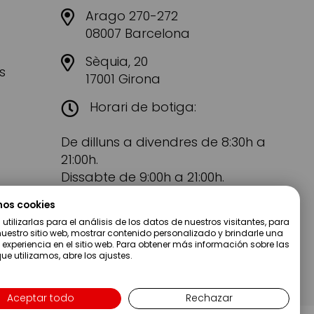
Arago 270-272
08007 Barcelona
Sèquia, 20
s
17001 Girona
Horari de botiga:
De dilluns a divendres de 8:30h a
21:00h.
Dissabte de 9:00h a 21:00h.
mos cookies
tilizarlas para el análisis de los datos de nuestros visitantes, para
uestro sitio web, mostrar contenido personalizado y brindarle una
 experiencia en el sitio web. Para obtener más información sobre las
ue utilizamos, abre los ajustes.
Aceptar todo
Rechazar