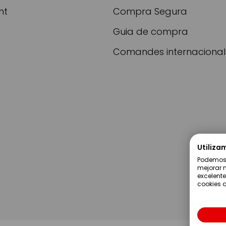
nt
Compra Segura
Guia de compra
Comandes internacional
Utiliza
Podemos u
mejorar n
excelente
cookies q