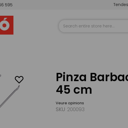
Tende
66 595
Skip
to
Content
Pinza Barba
45 cm
Veure opinions
SKU
200093