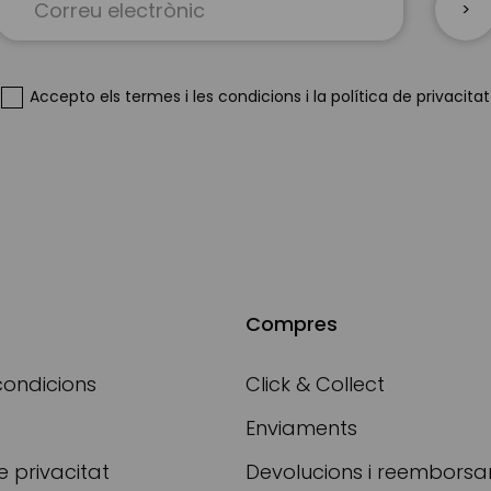
Up
for
Our
Newsletter:
Accepto
els termes i les condicions
i
la política de privacitat
Compres
condicions
Click & Collect
Enviaments
e privacitat
Devolucions i reembors