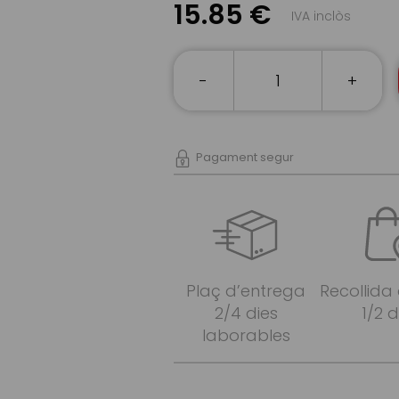
15.85 €
IVA inclòs
-
+
Pagament segur
Plaç d’entrega
Recollida
2/4 dies
1/2 d
laborables