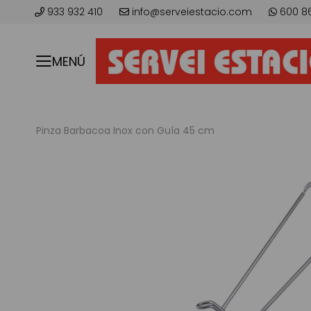
933 932 410
info@serveiestacio.com
600 8
MENÚ
Pinza Barbacoa Inox con Guía 45 cm
Skip
to
the
end
of
the
images
gallery