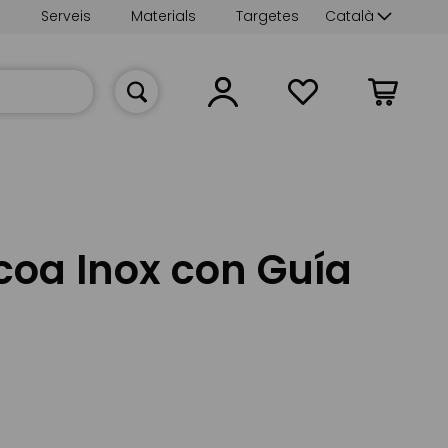
Language
s
Serveis
Materials
Targetes
Català
La meva cist
coa Inox con Guía