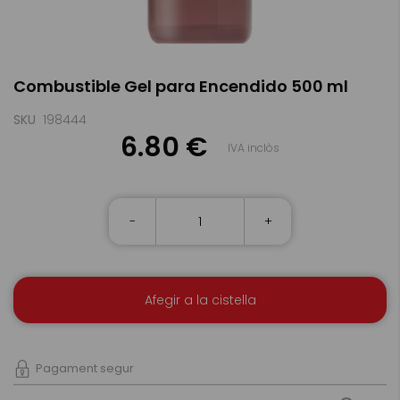
Skip
Combustible Gel para Encendido 500 ml
to
the
beginning
SKU
198444
of
6.80 €
IVA inclòs
the
images
gallery
-
+
Afegir a la cistella
Pagament segur