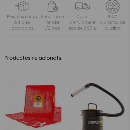
Plaç d’entrega
Recollida a
Costs
100%
2/4 dies
tenda
d'enviament
Garantia de
laborables
1/2 dies
des de 6,90 €
qualitat
Productes relacionats