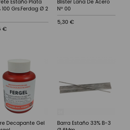
rete Estaño Plata
Blister Lana De Acero
% 100 Grs.Ferdag Ø 2
Nº 00
.
5,30 €
5 €
Afegir a la cistella
 a la cistella
re Decapante Gel
Barra Estaño 33% B-3