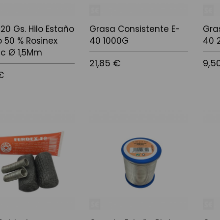
 20 Gs. Hilo Estaño
Grasa Consistente E-
Gra
 50 % Rosinex
40 1000G
40 
ric Ø 1,5Mm
21,85 €
9,5
€
Afegir a la cistella
Afegir
 la cistella