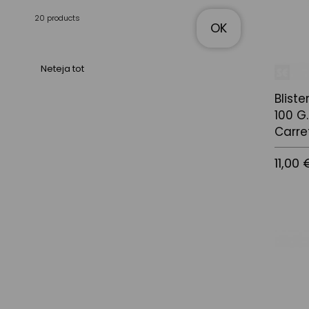
20 products
OK
Neteja tot
Bliste
100 G.
Carret
11,00 
Afegir a