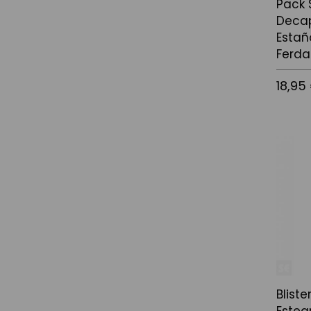
Pack 
Deca
Estañ
Ferda
18,95
Afegir a
Bliste