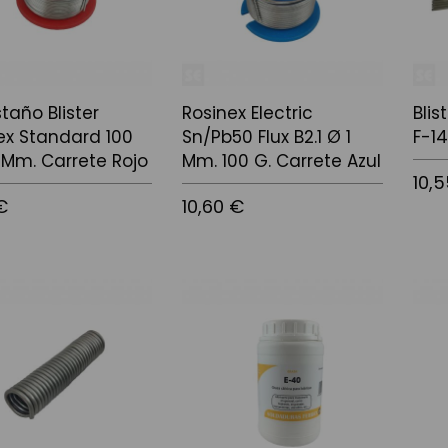
staño Blister
Rosinex Electric
Blis
ex Standard 100
Sn/Pb50 Flux B2.1 Ø 1
F-14
1 Mm. Carrete Rojo
Mm. 100 G. Carrete Azul
10,
€
10,60 €
Afegir
 la cistella
Afegir a la cistella