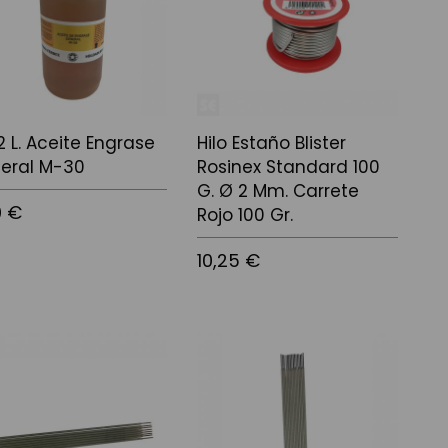
/2 L. Aceite Engrase
Hilo Estaño Blister
eral M-30
Rosinex Standard 100
G. Ø 2 Mm. Carrete
0 €
Rojo 100 Gr.
10,25 €
 a la cistella
Afegir a la cistella