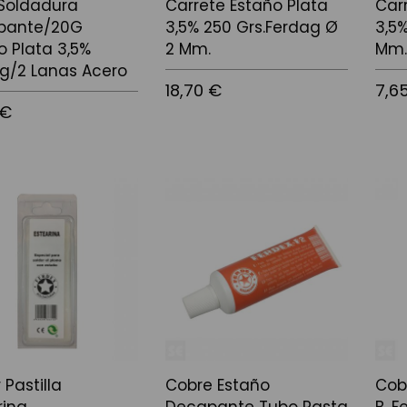
Soldadura
Carrete Estaño Plata
Car
pante/20G
3,5% 250 Grs.Ferdag Ø
3,5
o Plata 3,5%
2 Mm.
Mm
g/2 Lanas Acero
18,70 €
7,6
 €
Afegir a la cistella
Afegir
 la cistella
r Pastilla
Cobre Estaño
Cob