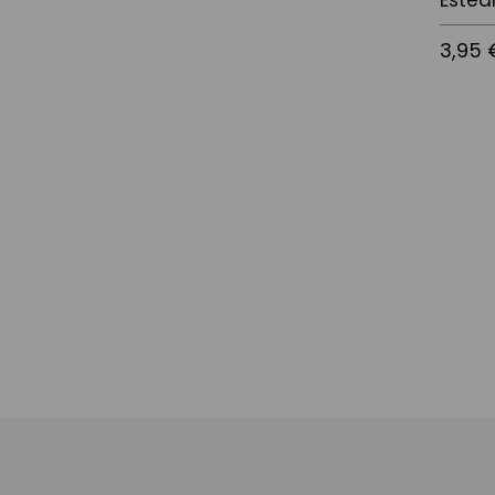
Estea
3,95 
Afegir a