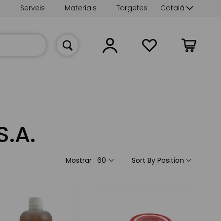
Language
s
Serveis
Materials
Targetes
Català
La meva cist
.A.
Mostrar
Sort By