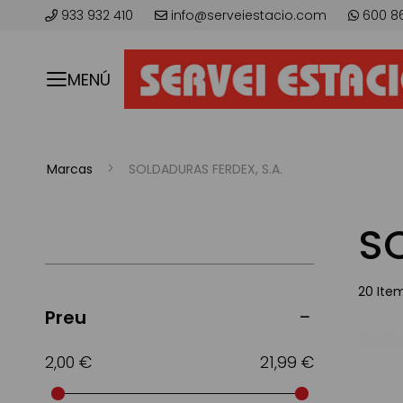
933 932 410
info@serveiestacio.com
600 8
MENÚ
Marcas
SOLDADURAS FERDEX, S.A.
SO
20
Ite
Preu
2,00 €
21,99 €