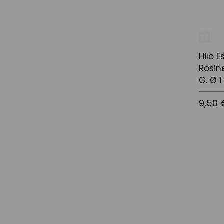
Hilo E
Rosin
G. Ø 
9,50 
Afegir a