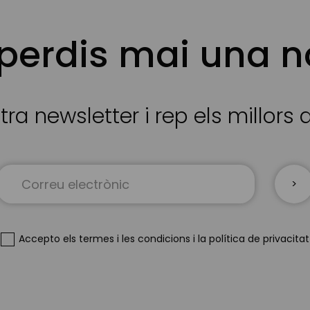
 perdis mai una n
tra newsletter i rep els millors
Sign
Up
for
Our
Newsletter:
Accepto
els termes i les condicions
i
la política de privacitat