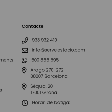
Contacte
933 932 410
info@serveiestacio.com
aments
600 866 595
Arago 270-272
08007 Barcelona
Sèquia, 20
s
17001 Girona
Horari de botiga: