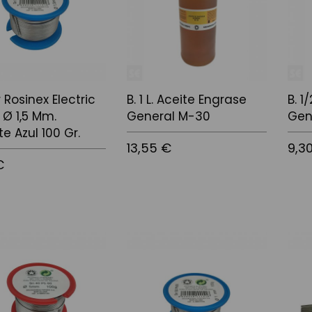
r Rosinex Electric
B. 1 L. Aceite Engrase
B. 1
 Ø 1,5 Mm.
General M-30
Gen
e Azul 100 Gr.
13,55 €
9,3
€
Afegir a la cistella
Afegir
 la cistella