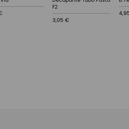
rina
Decapante Tubo Pasta
B. F
F2
€
4,9
3,05 €
 la cistella
Afegir
Afegir a la cistella