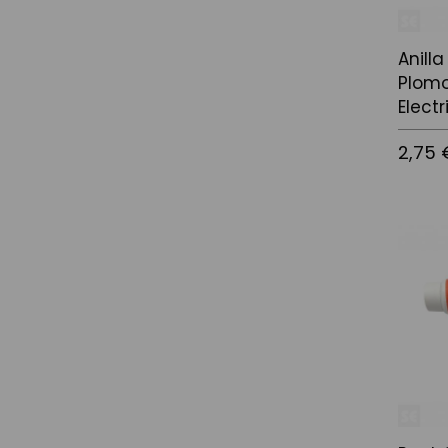
Anilla
Plomo
Elect
2,75 
Afegir a