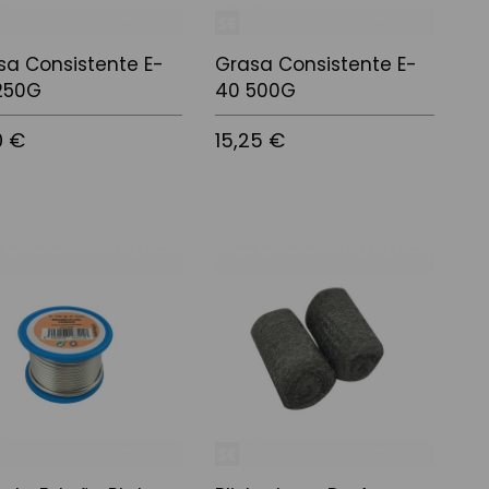
sa Consistente E-
Grasa Consistente E-
250G
40 500G
0 €
15,25 €
 a la cistella
Afegir a la cistella