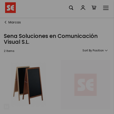
La meva ciste
Skip
to
Content
Marcas
Sena Soluciones en Comunicación
Visual S.L.
Sort By
2
Items