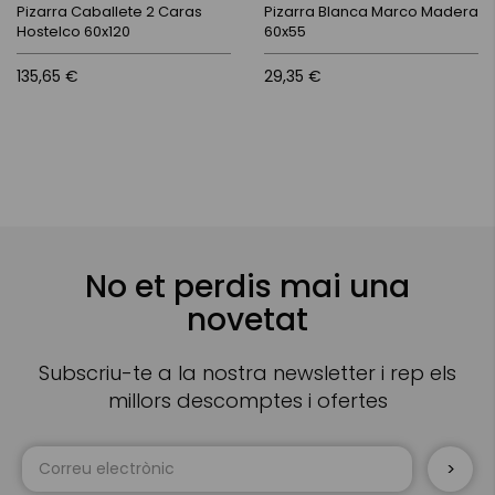
Pizarra Caballete 2 Caras
Pizarra Blanca Marco Madera
Hostelco 60x120
60x55
135,65 €
29,35 €
No et perdis mai una
novetat
Subscriu-te a la nostra newsletter i rep els
millors descomptes i ofertes
Sign
Up
for