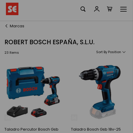
La meva ciste
Skip
to
Content
Marcas
ROBERT BOSCH ESPAÑA, S.L.U.
Sort By
23
Items
Taladro Percutor Bosch Gsb
Taladro Bosch Gsb 18v-25