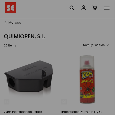
La meva ciste
Skip
to
Content
Marcas
QUIMIOPEN, S.L.
Sort By
22
Items
Zum Portacebos Ratas
Insecticida Zum Sin Fly C