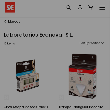
La meva ciste
Skip
to
Content
Marcas
Laboratorios Econovar S.L.
Sort By
12
Items
Cinta Atrapa Moscas Pack 4
Trampa Triangular Pececito