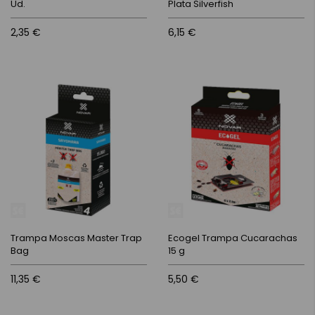
Ud.
Plata Silverfish
2,35 €
6,15 €
Trampa Moscas Master Trap
Ecogel Trampa Cucarachas
Bag
15 g
11,35 €
5,50 €