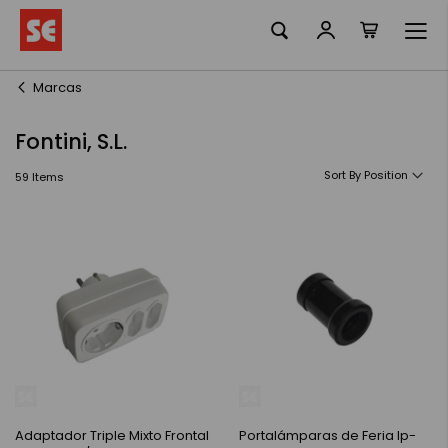
La meva ciste
Skip
to
Content
Marcas
Fontini, S.L.
Sort By
59
Items
Adaptador Triple Mixto Frontal
Portalámparas de Feria Ip-