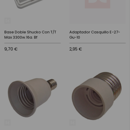
Base Doble Shucko Con T/T
Adaptador Casquillo E-27-
Max 3300w.16a. Bf
Gu-10
9,70 €
2,95 €