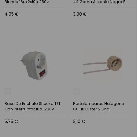
Blanca 16a/2x10a 250v
44 Goma Aislante Negro E
4,95 €
3,90 €
Base De Enchufe Shucko T/T
Portalámparas Halogeno
Con Interruptor 16a-230v
Gu-10 Blister 2 Und.
5,75 €
3,10 €