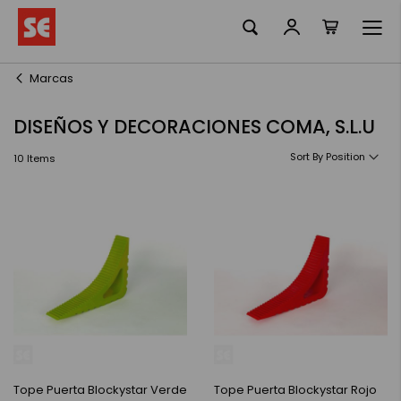
La meva ciste
Skip
to
Content
Marcas
DISEÑOS Y DECORACIONES COMA, S.L.U
Sort By
10
Items
Tope Puerta Blockystar Verde
Tope Puerta Blockystar Rojo