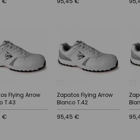
5 €
95,45 €
95,
 la cistella
Afegir a la cistella
Afegir
os Flying Arrow
Zapatos Flying Arrow
Zap
o T.43
Blanco T.42
Blan
5 €
95,45 €
95,