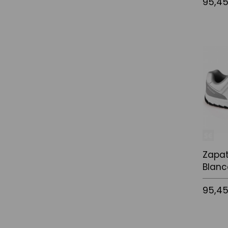
95,4
Afegir a
Zapat
Blanc
95,4