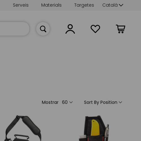
Language
s
Serveis
Materials
Targetes
Català
La meva cist
Mostrar
Sort By