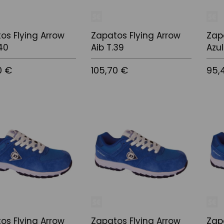
os Flying Arrow
Zapatos Flying Arrow
Zap
.40
Aib T.39
Azul
0 €
105,70 €
95,
 la cistella
Afegir a la cistella
Afegir
os Flying Arrow
Zapatos Flying Arrow
Zap