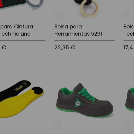
 para Cintura
Bolsa para
Bols
Technic Line
Herramientas 529t
Tec
5 €
22,35 €
17,
 la cistella
Afegir a la cistella
Afegir