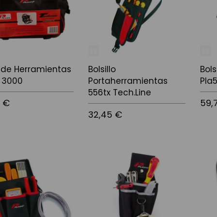
 de Herramientas
Bolsillo
Bols
 3000
Portaherramientas
Pla
556tx Tech.Line
5 €
59,
32,45 €
 la cistella
Afegir
Afegir a la cistella