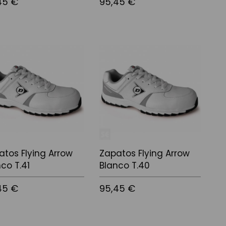
45 €
95,45 €
 a la cistella
Afegir a la cistella
atos Flying Arrow
Zapatos Flying Arrow
co T.41
Blanco T.40
45 €
95,45 €