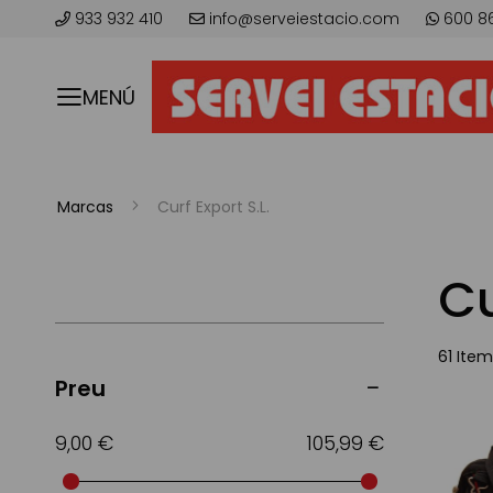
933 932 410
info@serveiestacio.com
600 8
MENÚ
Marcas
Curf Export S.L.
Cu
61
Item
Preu
9,00 €
105,99 €