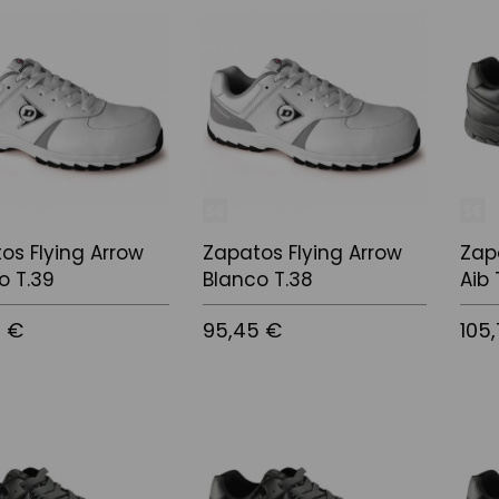
 la cistella
Afegir a la cistella
Afegir
os Flying Arrow
Zapatos Flying Arrow
Zap
o T.39
Blanco T.38
Aib 
5 €
95,45 €
105
 la cistella
Afegir a la cistella
Afegir