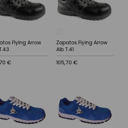
atos Flying Arrow
Zapatos Flying Arrow
T.43
Aib T.41
,70 €
105,70 €
 a la cistella
Afegir a la cistella