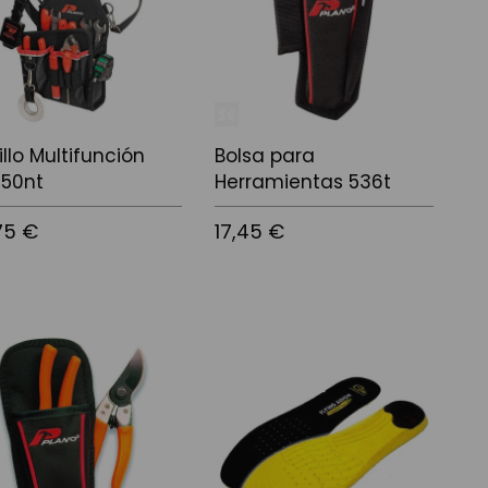
illo Multifunción
Bolsa para
550nt
Herramientas 536t
75 €
17,45 €
 a la cistella
Afegir a la cistella