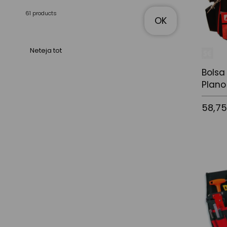
61 products
OK
Neteja tot
Bolsa
Plano
58,7
Afegir a