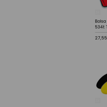
Bolsa
534t 
27,5
Afegir a