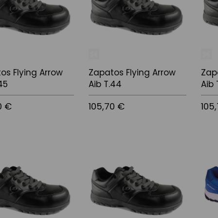
os Flying Arrow
Zapatos Flying Arrow
Zap
45
Aib T.44
Aib 
0 €
105,70 €
105
 la cistella
Afegir a la cistella
Afegir