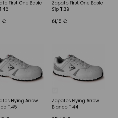
ato First One Basic
Zapato First One Basic
T.46
S1p T.39
5 €
61,15 €
 a la cistella
Afegir a la cistella
atos Flying Arrow
Zapatos Flying Arrow
nco T.45
Blanco T.44