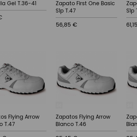
lla Gel T.36-41
Zapato First One Basic
Zap
S1p T.47
S1p 
€
56,85 €
61,1
 la cistella
Afegir a la cistella
Afegir
os Flying Arrow
Zapatos Flying Arrow
Zap
o T.47
Blanco T.46
Bla