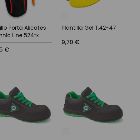
illo Porta Alicates
Plantilla Gel T.42-47
hnic Line 524tx
9,70 €
45 €
Afegir a la cistella
 a la cistella