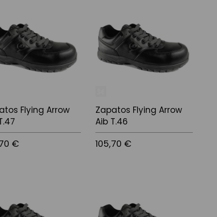
 a la cistella
Afegir a la cistella
atos Flying Arrow
Zapatos Flying Arrow
T.47
Aib T.46
,70 €
105,70 €
 a la cistella
Afegir a la cistella