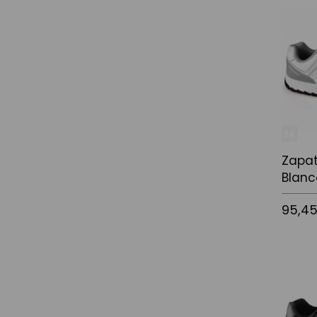
Afegir a
Zapat
Blanc
95,4
Afegir a