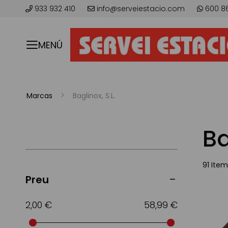
933 932 410
info@serveiestacio.com
600 8
MENÚ
Marcas
Baglinox, S.L.
Ba
91
Item
Preu
2,00 €
58,99 €