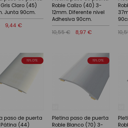
 Gris Claro (45)
Roble Calizo (40) 3-
Robl
. Junta 90cm.
12mm. Diferente nivel
37m
Adhesiva 90cm.
90c
€
9,44 €
10,55 €
8,97 €
10,
 la cistella
Afegir a la cistella
Afegir
15% DTE.
15% DTE.
na paso de puerta
Pletina paso de puerta
Ple
 Pátina (44)
Roble Blanco (70) 3-
Rob