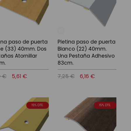
tina paso de puerta
Pletina paso de puerta
le (33) 40mm. Dos
Blanco (22) 40mm.
añas Atornillar
Una Pestaña Adhesivo
m.
83cm.
0 €
5,61 €
7,25 €
6,16 €
 a la cistella
Afegir a la cistella
15% DTE.
15% DTE.