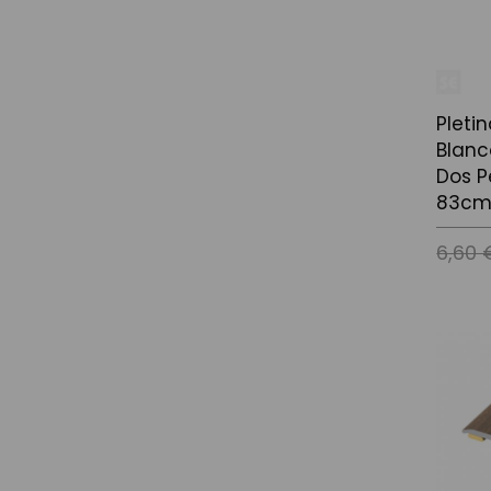
Pleti
Blanc
Dos P
83cm
6,60 
Afegir a