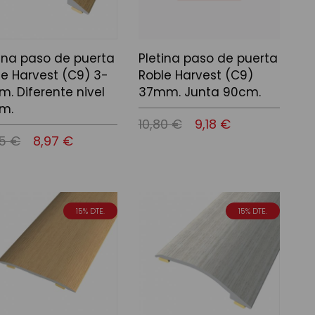
tina paso de puerta
Pletina paso de puerta
le Harvest (C9) 3-
Roble Harvest (C9)
m. Diferente nivel
37mm. Junta 90cm.
m.
10,80 €
9,18 €
55 €
8,97 €
Afegir a la cistella
 a la cistella
15% DTE.
15% DTE.