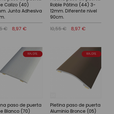
e Calizo (40)
Roble Pátina (44) 3-
m. Junta Adhesiva
12mm. Diferente nivel
m.
90cm.
55 €
8,97 €
10,55 €
8,97 €
 a la cistella
Afegir a la cistella
15% DTE.
15% DTE.
tina paso de puerta
Pletina paso de puerta
le Blanco (70)
Aluminio Bronce (05)