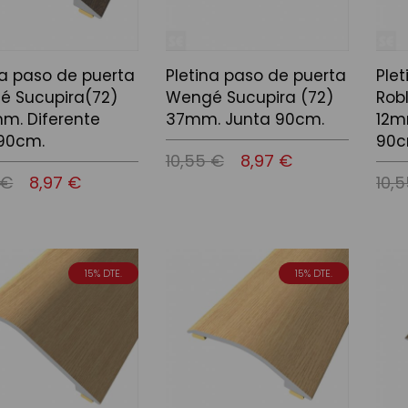
na paso de puerta
Pletina paso de puerta
Ple
é Sucupira(72)
Wengé Sucupira (72)
Rob
m. Diferente
37mm. Junta 90cm.
12m
 90cm.
90c
10,55 €
8,97 €
 €
8,97 €
10,
Afegir a la cistella
 la cistella
Afegir
15% DTE.
15% DTE.