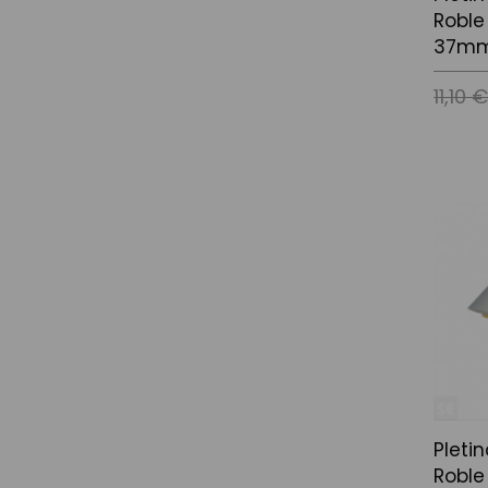
Roble
37mm
11,10 
Afegir a
Pleti
Roble