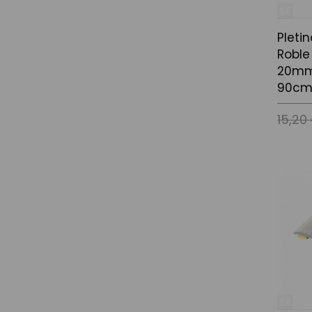
Pleti
Roble
20mm.
90cm
15,20
Afegir a