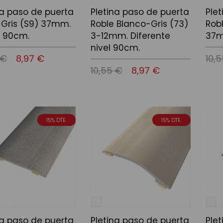
na paso de puerta
Pletina paso de puerta
Ple
 Gris (S9) 37mm.
Roble Blanco-Gris (73)
Rob
 90cm.
3-12mm. Diferente
37m
nivel 90cm.
 €
8,97 €
10,
10,55 €
8,97 €
 la cistella
Afegir
Afegir a la cistella
15% DTE.
15% DTE.
na paso de puerta
Pletina paso de puerta
Ple