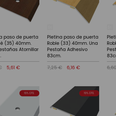
na paso de puerta
Pletina paso de puerta
Ple
é (35) 40mm.
Roble (33) 40mm. Una
Rob
estañas Atornillar
Pestaña Adhesivo
Pest
.
83cm.
83c
€
5,61 €
7,25 €
6,16 €
6,6
 la cistella
Afegir a la cistella
Afegir
15% DTE.
15% DTE.