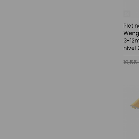
Pleti
Weng
3-12m
nivel
10,55
Afegir a