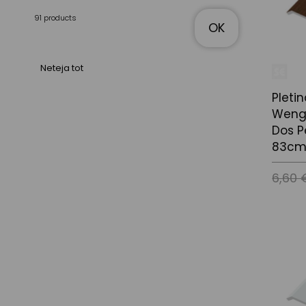
91 products
OK
Neteja tot
Pleti
Weng
Dos P
83cm
6,60 
Afegir a