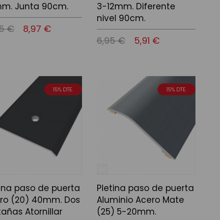
m. Junta 90cm.
3-12mm. Diferente
nivel 90cm.
55 €
8,97 €
6,95 €
5,91 €
 a la cistella
Afegir a la cistella
15% DTE.
15% DTE.
tina paso de puerta
Pletina paso de puerta
ro (20) 40mm. Dos
Aluminio Acero Mate
añas Atornillar
(25) 5-20mm.