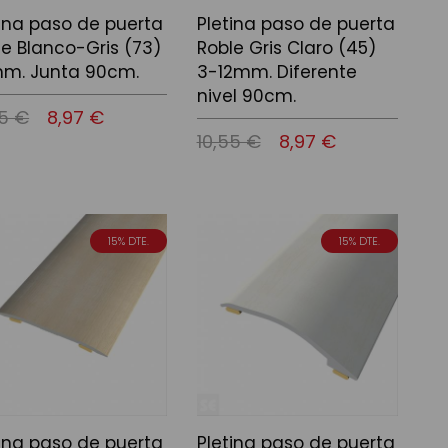
tina paso de puerta
Pletina paso de puerta
le Blanco-Gris (73)
Roble Gris Claro (45)
m. Junta 90cm.
3-12mm. Diferente
nivel 90cm.
55 €
8,97 €
10,55 €
8,97 €
 a la cistella
Afegir a la cistella
15% DTE.
15% DTE.
tina paso de puerta
Pletina paso de puerta