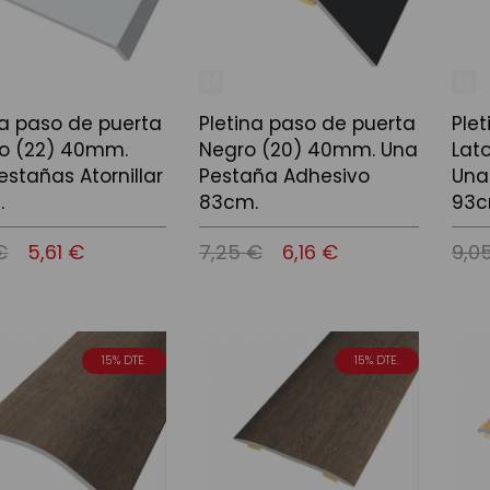
na paso de puerta
Pletina paso de puerta
Ple
o (22) 40mm.
Negro (20) 40mm. Una
Lat
estañas Atornillar
Pestaña Adhesivo
Una
.
83cm.
93c
€
5,61 €
7,25 €
6,16 €
9,0
 la cistella
Afegir a la cistella
Afegir
15% DTE.
15% DTE.