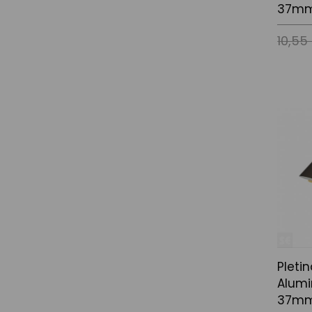
37mm
10,55
Afegir a
Pleti
Alumi
37mm