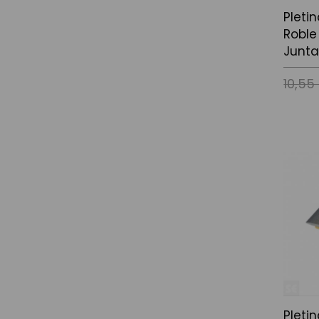
Pleti
Roble
Junta
10,55
Afegir a
Pleti