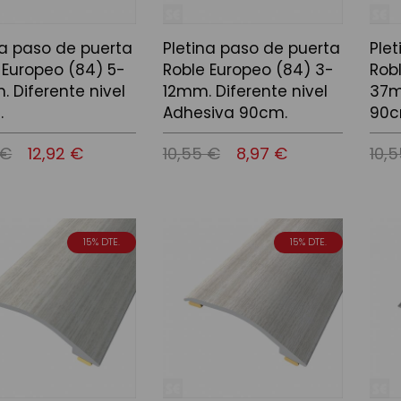
na paso de puerta
Pletina paso de puerta
Ple
 Europeo (84) 5-
Roble Europeo (84) 3-
Rob
 Diferente nivel
12mm. Diferente nivel
37m
.
Adhesiva 90cm.
90c
 €
12,92 €
10,55 €
8,97 €
10,
 la cistella
Afegir a la cistella
Afegir
15% DTE.
15% DTE.