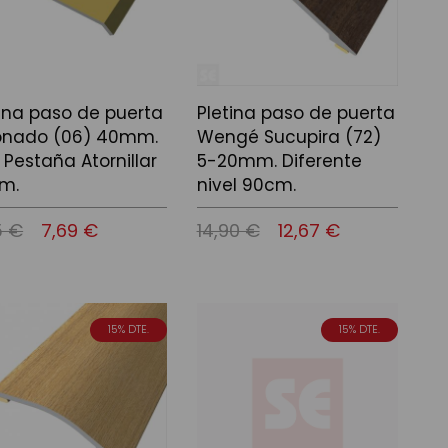
tina paso de puerta
Pletina paso de puerta
onado (06) 40mm.
Wengé Sucupira (72)
 Pestaña Atornillar
5-20mm. Diferente
m.
nivel 90cm.
5 €
7,69 €
14,90 €
12,67 €
 a la cistella
Afegir a la cistella
15% DTE.
15% DTE.