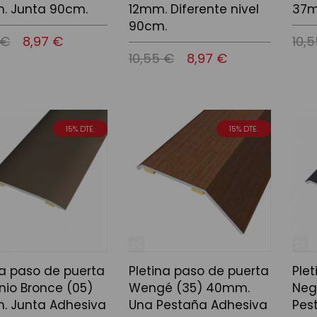
. Junta 90cm.
12mm. Diferente nivel
37m
90cm.
 €
8,97 €
10,
10,55 €
8,97 €
 la cistella
Afegir
Afegir a la cistella
15% DTE.
15% DTE.
na paso de puerta
Pletina paso de puerta
Ple
nio Bronce (05)
Wengé (35) 40mm.
Neg
. Junta Adhesiva
Una Pestaña Adhesiva
Pest