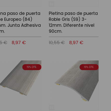
tina paso de puerta
Pletina paso de puerta
le Europeo (84)
Roble Gris (S9) 3-
m. Junta Adhesiva
12mm. Diferente nivel
m.
90cm.
55 €
8,97 €
10,55 €
8,97 €
 a la cistella
Afegir a la cistella
15% DTE.
15% DTE.