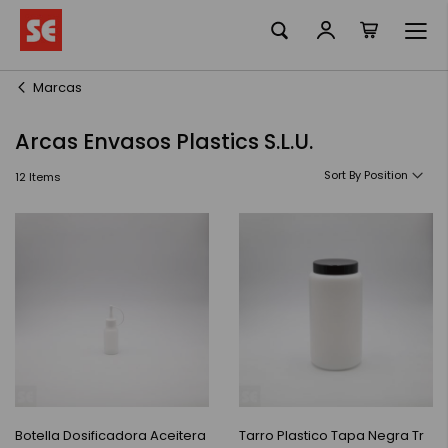
La meva ciste
Skip
to
Content
Marcas
Arcas Envasos Plastics S.L.U.
Sort By
12
Items
Botella Dosificadora Aceitera
Tarro Plastico Tapa Negra Tr