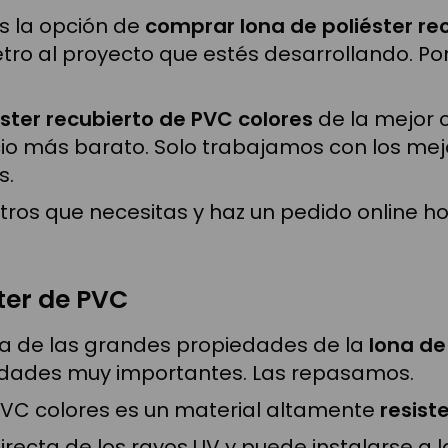
s la opción de
comprar lona de poliéster re
tro al proyecto que estés desarrollando. Po
ster recubierto de PVC colores
de la mejor c
io más barato. Solo trabajamos con los mejo
s.
etros que necesitas y haz un pedido online 
ter de PVC
una de las grandes propiedades de la
lona de
lidades muy importantes. Las repasamos.
 PVC colores es un material altamente
resist
directa de los rayos UV y puede instalarse a 