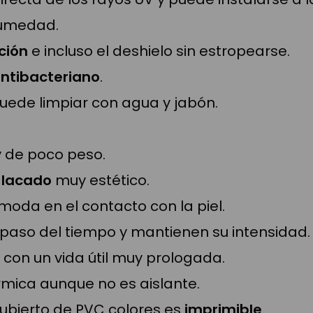
humedad.
ción
e incluso el deshielo sin estropearse.
ntibacteriano
.
puede limpiar con agua y jabón.
y de poco peso.
o
lacado
muy estético.
moda en el contacto con la piel.
 paso del tiempo y mantienen su intensidad.
 con un vida útil muy prologada.
rmica aunque no es aislante.
cubierto de PVC colores es
imprimible
.