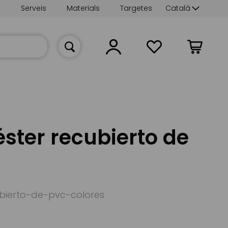
Language
s
Serveis
Materials
Targetes
Català
La meva cist
éster recubierto de
ubierto-de-pvc-colores