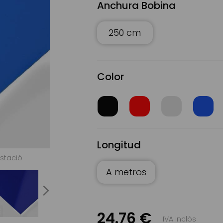
Anchura Bobina
250 cm
Color
Longitud
Estació
Lona de Poliéster recubierto de PVC. Color azul | 
A metros
next
24.76 €
IVA inclòs