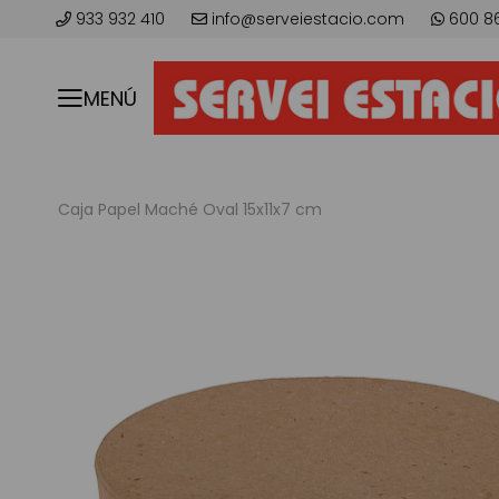
933 932 410
info@serveiestacio.com
600 8
MENÚ
Caja Papel Maché Oval 15x11x7 cm
Skip
to
the
end
of
the
images
gallery