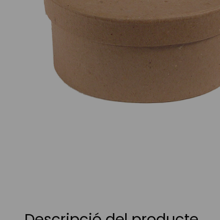
Skip
to
the
beginning
of
the
images
Descripció del producte
gallery