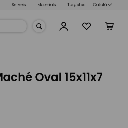
Language
s
Serveis
Materials
Targetes
Català
La meva cist
aché Oval 15x11x7