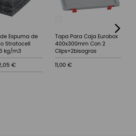
next
 de Espuma de
Tapa Para Caja Eurobox
no Stratocell
400x300mm Con 2
2
16 kg/m3
Clips+2bisagras
6
2,05 €
11,00 €