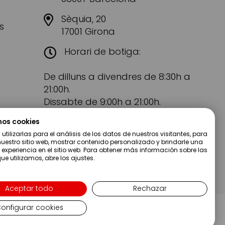
Sèquia, 20
s
17001 Girona
Horari de botiga:
De dilluns a divendres de 8:30h a
21:00h.
Dissabte de 9:00h a 21:00h.
mos cookies
tilizarlas para el análisis de los datos de nuestros visitantes, para
uestro sitio web, mostrar contenido personalizado y brindarle una
 experiencia en el sitio web. Para obtener más información sobre las
ue utilizamos, abre los ajustes.
Aceptar todo
Rechazar
onfigurar cookies
Copyright ©2019 Servei Estació S.A