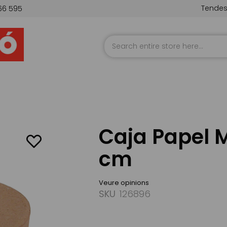
Tende
66 595
Skip
to
Content
Caja Papel M
cm
Veure opinions
SKU
126896