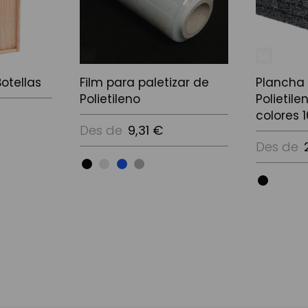
otellas
Film para paletizar de
Plancha
Polietileno
Polietile
colores 
Des de
9,31 €
Des de