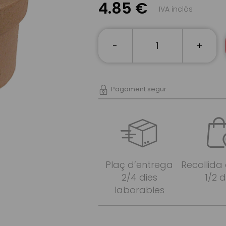
4.85 €
IVA inclòs
-
+
Pagament segur
Plaç d’entrega
Recollida
2/4 dies
1/2 d
laborables