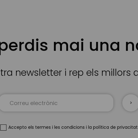
 perdis mai una n
tra newsletter i rep els millors
Sign
Up
for
Our
Newsletter:
Accepto
els termes i les condicions
i
la política de privacitat