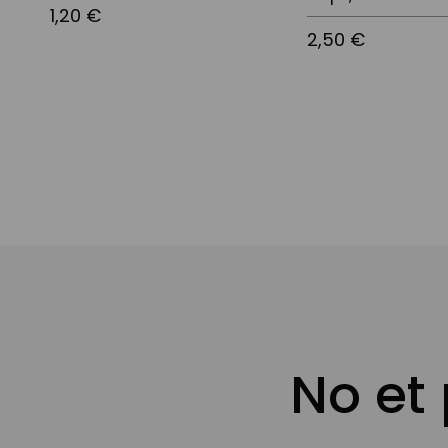
1,20 €
2,50 €
No et