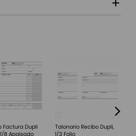
next
o Factura Dupli
Talonario Recibo Dupli,
T
1/8 Apaisado
1/3 Folio
1