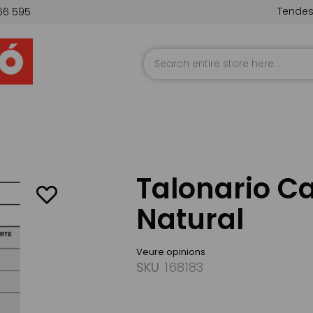
Tende
66 595
Skip
to
Content
Talonario Ca
Natural
Veure opinions
SKU
168183