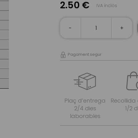
2.50 €
IVA inclòs
-
+
Pagament segur
Plaç d’entrega
Recollida
2/4 dies
1/2 d
laborables