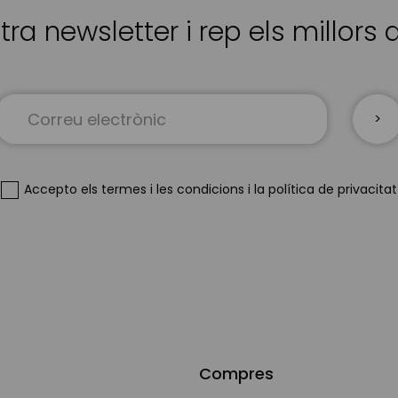
tra newsletter i rep els millors
Sign
Up
for
Our
Newsletter:
Accepto
els termes i les condicions
i
la política de privacitat
Compres