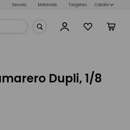
Language
s
Serveis
Materials
Targetes
Català
La meva cist
marero Dupli, 1/8