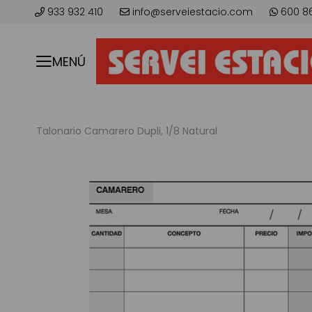
933 932 410
info@serveiestacio.com
600 8
MENÚ
Talonario Camarero Dupli, 1/8 Natural
Skip
to
the
end
of
the
images
gallery