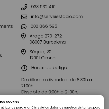
933 932 410
info@serveiestacio.com
aments
600 866 595
Arago 270-272
08007 Barcelona
Sèquia, 20
s
17001 Girona
Horari de botiga:
De dilluns a divendres de 8:30h a
21:00h.
Dissabte de 9:00h a 21:00h.
mos cookies
tilizarlas para el análisis de los datos de nuestros visitantes, para