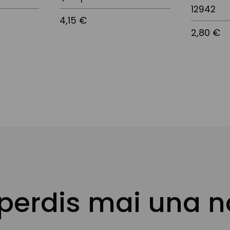
12942
4,15 €
2,80 €
 perdis mai una n