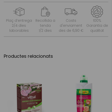
Plaç d’entrega
Recollida a
Costs
100%
2/4 dies
tenda
d'enviament
Garantia de
laborables
1/2 dies
des de 6,90 €
qualitat
Productes relacionats