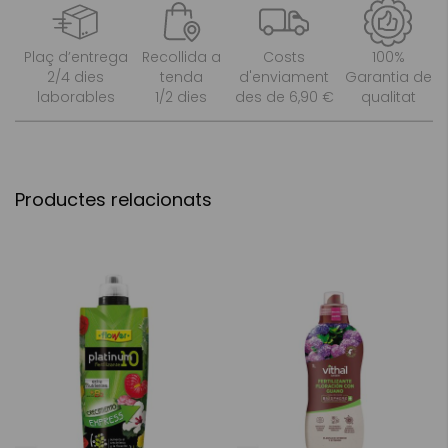
Plaç d’entrega
Recollida a
Costs
100%
2/4 dies
tenda
d'enviament
Garantia de
laborables
1/2 dies
des de 6,90 €
qualitat
Productes relacionats