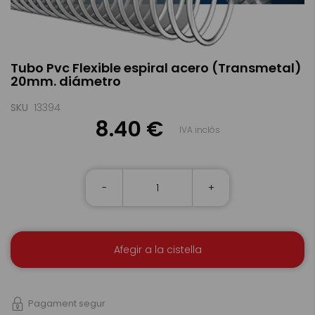
Skip
Tubo Pvc Flexible espiral acero (Transmetal)
to
20mm. diámetro
the
beginning
of
SKU
13394
the
8.40 €
IVA inclòs
images
gallery
-
+
Afegir a la cistella
Pagament segur