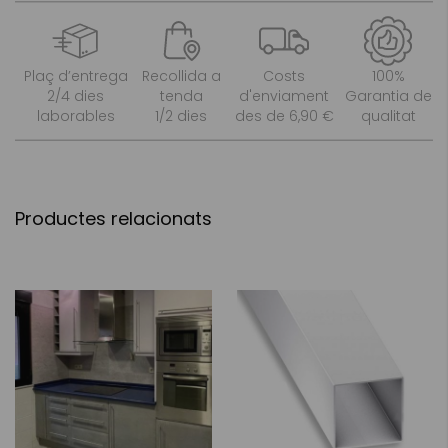
Plaç d’entrega
Recollida a
Costs
100%
2/4 dies
tenda
d'enviament
Garantia de
laborables
1/2 dies
des de 6,90 €
qualitat
Productes relacionats