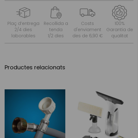
Plaç d’entrega
Recollida a
Costs
100%
2/4 dies
tenda
d'enviament
Garantia de
laborables
1/2 dies
des de 6,90 €
qualitat
Productes relacionats