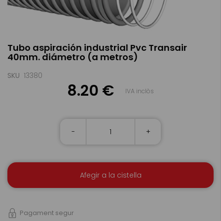
Skip
Tubo aspiración industrial Pvc Transair
to
40mm. diámetro (a metros)
the
beginning
of
SKU
13380
the
8.20 €
IVA inclòs
images
gallery
-
+
Afegir a la cistella
Pagament segur