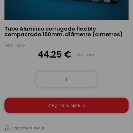
Skip
Tubo Aluminio corrugado flexible
to
compactado 150mm. diámetro (a metros)
the
beginning
of
SKU
13282
the
44.25 €
IVA inclòs
images
gallery
-
+
Afegir a la cistella
Pagament segur