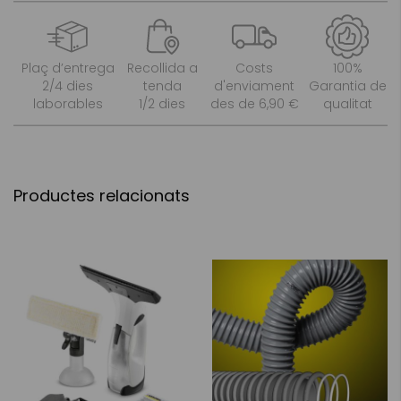
Plaç d’entrega
Recollida a
Costs
100%
2/4 dies
tenda
d'enviament
Garantia de
laborables
1/2 dies
des de 6,90 €
qualitat
Productes relacionats