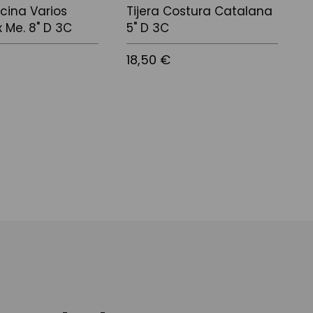
ocina Varios
Tijera Costura Catalana
T
x Me. 8" D 3C
5" D 3C
C
18,50 €
2