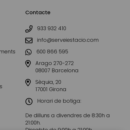
Contacte
933 932 410
info@serveiestacio.com
aments
600 866 595
Arago 270-272
08007 Barcelona
Sèquia, 20
s
17001 Girona
Horari de botiga:
De dilluns a divendres de 8:30h a
21:00h.
Dissabte de 9:00h a 21:00h.