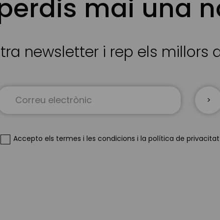
 perdis mai una n
tra newsletter i rep els millors
Sign
Up
for
Our
Newsletter:
Accepto
els termes i les condicions
i
la política de privacitat