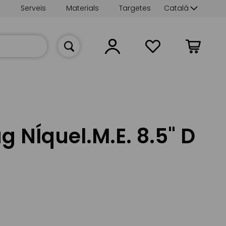
Language
s
Serveis
Materials
Targetes
Català
La meva cist
g NÍquel.M.E. 8.5" D