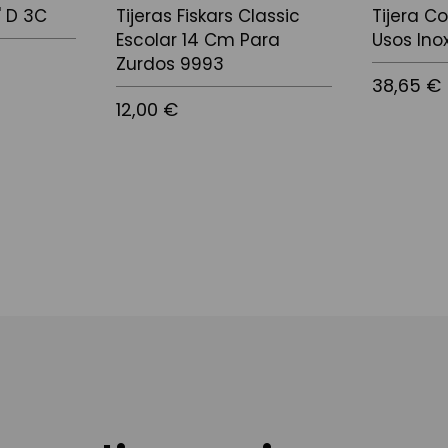
" D 3C
Tijeras Fiskars Classic
Tijera C
Escolar 14 Cm Para
Usos Ino
Zurdos 9993
38,65 €
12,00 €