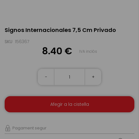
Skip
Signos Internacionales 7,5 Cm Privado
to
the
beginning
SKU
156367
of
8.40 €
IVA inclòs
the
images
gallery
-
+
Afegir a la cistella
Pagament segur