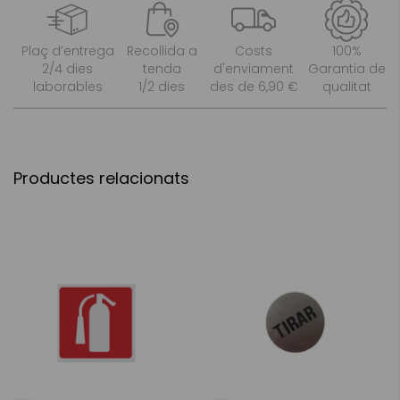
Plaç d’entrega
Recollida a
Costs
100%
2/4 dies
tenda
d'enviament
Garantia de
laborables
1/2 dies
des de 6,90 €
qualitat
Productes relacionats