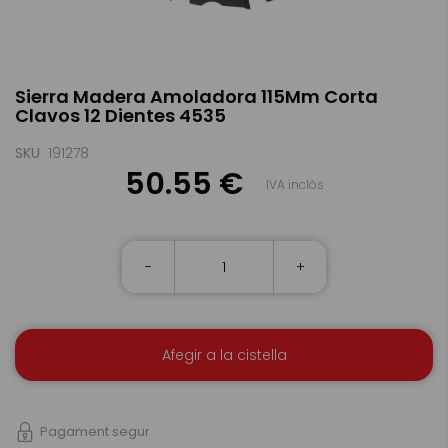
Skip
Sierra Madera Amoladora 115Mm Corta
to
Clavos 12 Dientes 4535
the
beginning
of
SKU
191278
the
50.55 €
IVA inclòs
images
gallery
-
+
Afegir a la cistella
Pagament segur