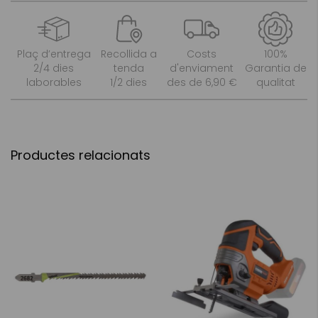
Plaç d’entrega
Recollida a
Costs
100%
2/4 dies
tenda
d'enviament
Garantia de
laborables
1/2 dies
des de 6,90 €
qualitat
Productes relacionats