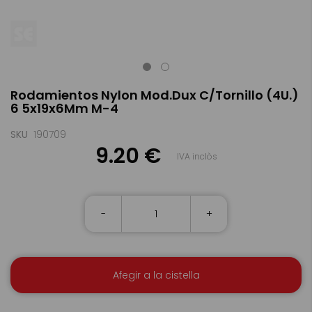
Skip
Rodamientos Nylon Mod.Dux C/Tornillo (4U.)
to
6 5x19x6Mm M-4
the
beginning
of
SKU
190709
the
9.20 €
IVA inclòs
images
gallery
-
+
Afegir a la cistella