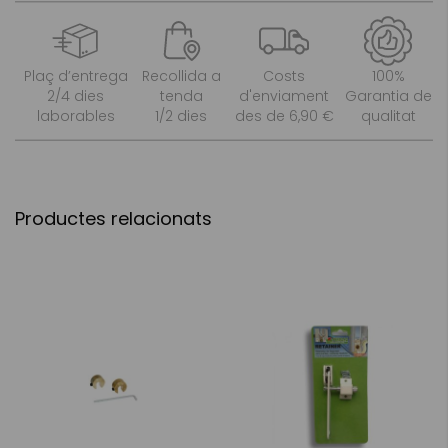
Plaç d’entrega
Recollida a
Costs
100%
2/4 dies
tenda
d'enviament
Garantia de
laborables
1/2 dies
des de 6,90 €
qualitat
Productes relacionats