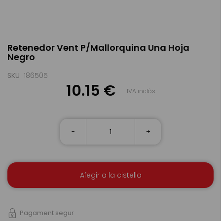
Skip
Retenedor Vent P/Mallorquina Una Hoja
to
Negro
the
beginning
of
SKU
186505
the
10.15 €
IVA inclòs
images
gallery
-
+
Afegir a la cistella
Pagament segur