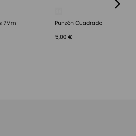
next
s 7Mm
Punzón Cuadrado
5,00 €
3