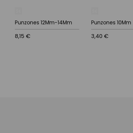
Punzones 12Mm-14Mm
Punzones 10Mm
8,15 €
3,40 €