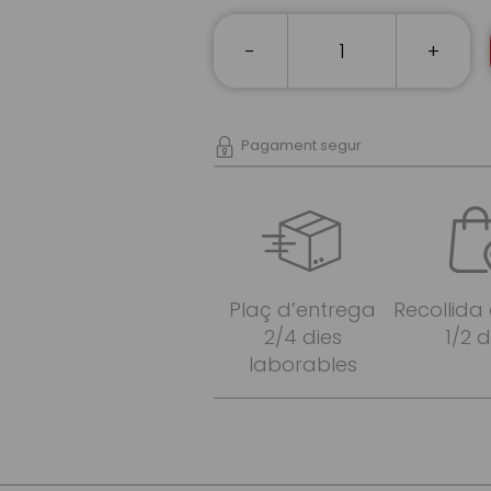
-
+
Pagament segur
Plaç d’entrega
Recollida
2/4 dies
1/2 d
laborables