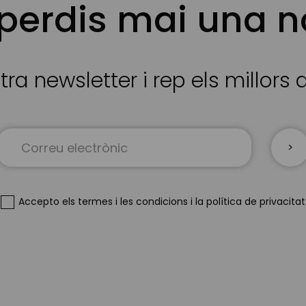
 perdis mai una n
tra newsletter i rep els millors
Sign
Up
for
Our
Newsletter:
Accepto
els termes i les condicions
i
la política de privacitat