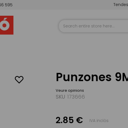
Tende
66 595
Skip
to
Content
Punzones 
Veure opinions
SKU
173666
2.85 €
IVA inclòs