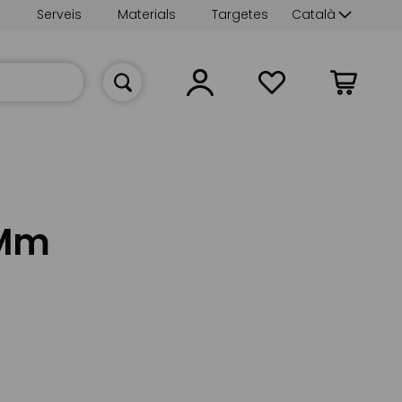
Language
s
Serveis
Materials
Targetes
Català
La meva cist
9Mm