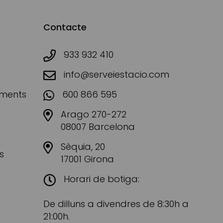
Contacte
933 932 410
info@serveiestacio.com
aments
600 866 595
Arago 270-272
08007 Barcelona
Sèquia, 20
s
17001 Girona
Horari de botiga:
De dilluns a divendres de 8:30h a
21:00h.