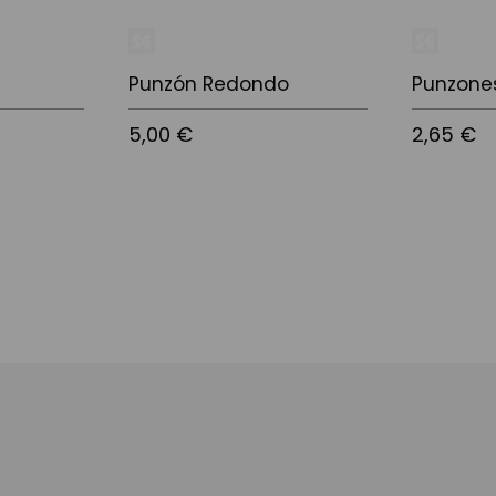
Punzón Redondo
Punzone
5,00 €
2,65 €