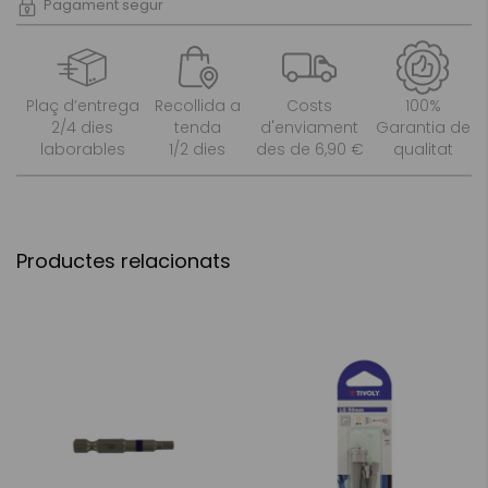
Pagament segur
Plaç d’entrega
Recollida a
Costs
100%
2/4 dies
tenda
d'enviament
Garantia de
laborables
1/2 dies
des de 6,90 €
qualitat
Productes relacionats