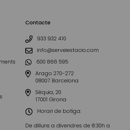
Contacte
933 932 410
info@serveiestacio.com
aments
600 866 595
Arago 270-272
08007 Barcelona
Sèquia, 20
s
17001 Girona
Horari de botiga:
De dilluns a divendres de 8:30h a