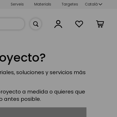
Language
s
Serveis
Materials
Targetes
Català
La meva
royecto?
ales, soluciones y servicios más
proyecto a medida o quieres que
o antes posible.