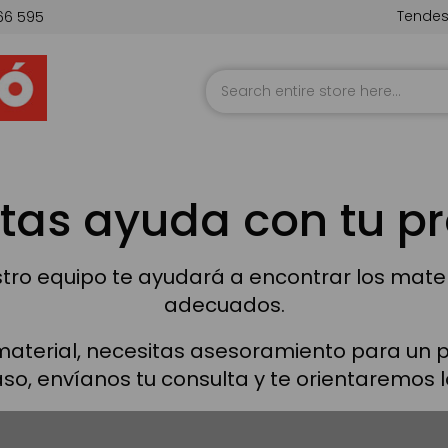
Tende
66 595
Skip
to
Content
tas ayuda con tu p
ro equipo te ayudará a encontrar los materi
adecuados.
 material, necesitas asesoramiento para un 
so, envíanos tu consulta y te orientaremos l