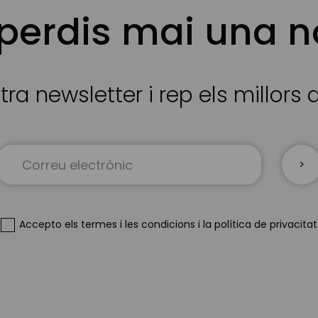
 perdis mai una n
tra newsletter i rep els millors
Sign
Up
for
Our
Newsletter:
Accepto
els termes i les condicions
i
la política de privacitat