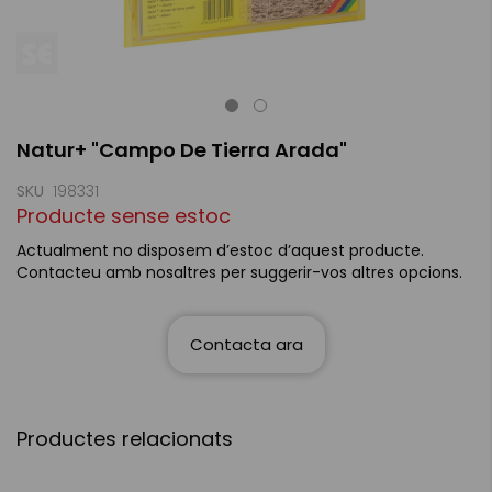
Skip
Natur+ "Campo De Tierra Arada"
to
the
beginning
SKU
198331
of
Producte sense estoc
the
images
Actualment no disposem d’estoc d’aquest producte.
gallery
Contacteu amb nosaltres per suggerir-vos altres opcions.
Contacta ara
Productes relacionats