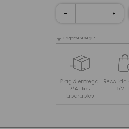
-
+
Pagament segur
Plaç d’entrega
Recollida
2/4 dies
1/2 d
laborables