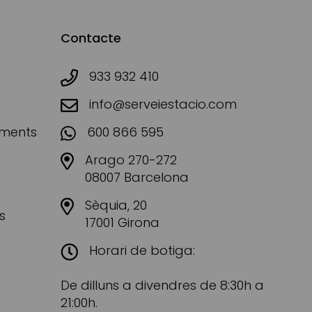
Contacte
933 932 410
info@serveiestacio.com
aments
600 866 595
Arago 270-272
08007 Barcelona
Sèquia, 20
s
17001 Girona
Horari de botiga:
De dilluns a divendres de 8:30h a
21:00h.