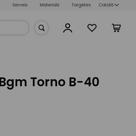
Language
s
Serveis
Materials
Targetes
Català
La meva cist
Bgm Torno B-40