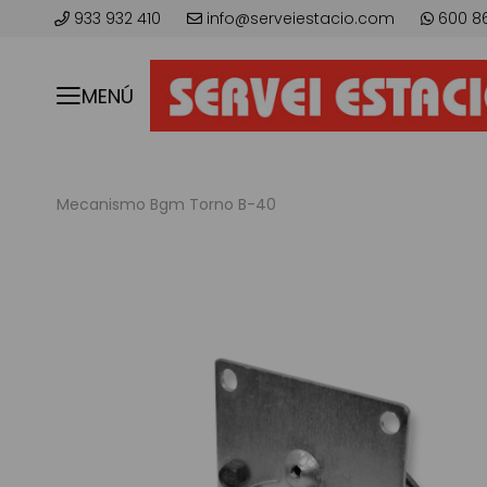
933 932 410
info@serveiestacio.com
600 8
MENÚ
Mecanismo Bgm Torno B-40
Skip
to
the
end
of
the
images
gallery