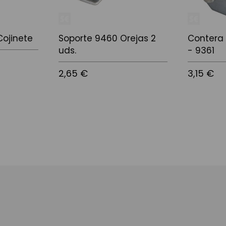
Cojinete
Soporte 9460 Orejas 2
Contera
uds.
- 9361
2,65 €
3,15 €