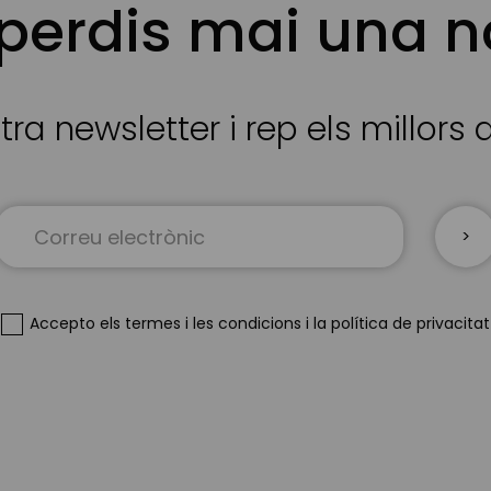
 perdis mai una n
tra newsletter i rep els millors
Sign
Up
for
Our
Newsletter:
Accepto
els termes i les condicions
i
la política de privacitat