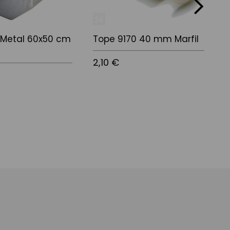
next
 Metal 60x50 cm
Tope 9170 40 mm Marfil
M
B
2,10 €
3