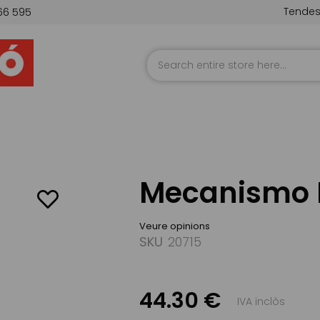
Tende
66 595
Skip
to
Content
Mecanismo 
Veure opinions
SKU
20715
44.30 €
IVA inclòs