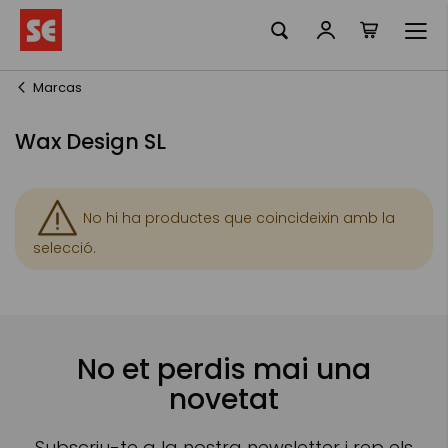
La meva ciste
Skip
to
Content
Marcas
Wax Design SL
No hi ha productes que coincideixin amb la
selecció.
No et perdis mai una
novetat
Subscriu-te a la nostra newsletter i rep els