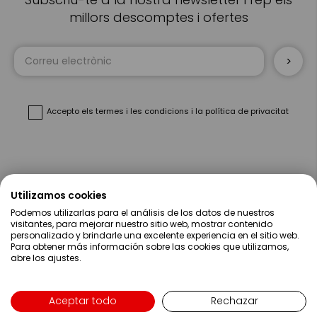
millors descomptes i ofertes
Sign
Up
for
Our
Newsletter:
Accepto
els termes i les condicions
i
la política de privacitat
Sobre Nosaltres
Utilizamos cookies
Podemos utilizarlas para el análisis de los datos de nuestros
Ajuda
visitantes, para mejorar nuestro sitio web, mostrar contenido
personalizado y brindarle una excelente experiencia en el sitio web.
Para obtener más información sobre las cookies que utilizamos,
Compres
abre los ajustes.
Contacte
Aceptar todo
Rechazar