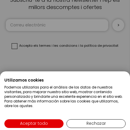
millors descomptes i ofertes
Sign
Up
for
Our
Newsletter:
Accepto
els termes i les condicions
i
la política de privacitat
Sobre Nosaltres
Utilizamos cookies
Podemos utilizarlas para el análisis de los datos de nuestros
Ajuda
visitantes, para mejorar nuestro sitio web, mostrar contenido
personalizado y brindarle una excelente experiencia en el sitio web.
Para obtener más información sobre las cookies que utilizamos,
Compres
abre los ajustes.
Contacte
Aceptar todo
Rechazar