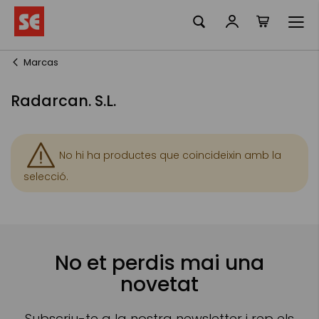
La meva ciste
Skip
to
Content
Marcas
Radarcan. S.L.
No hi ha productes que coincideixin amb la
selecció.
No et perdis mai una
novetat
Subscriu-te a la nostra newsletter i rep els