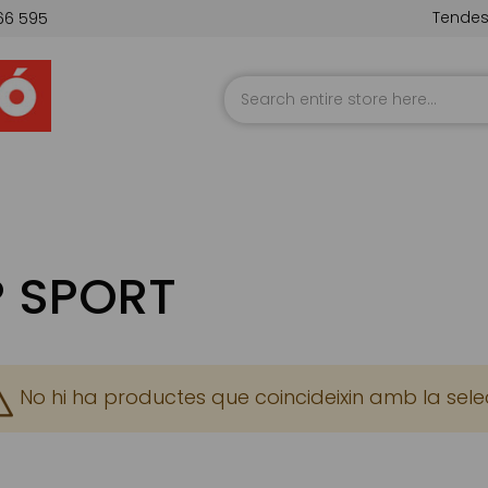
Tende
66 595
Skip
to
Content
P SPORT
No hi ha productes que coincideixin amb la sele