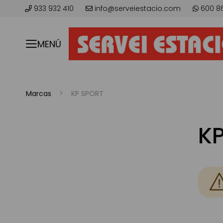
933 932 410
info@serveiestacio.com
600 8
MENÚ
Marcas
KP SPORT
K