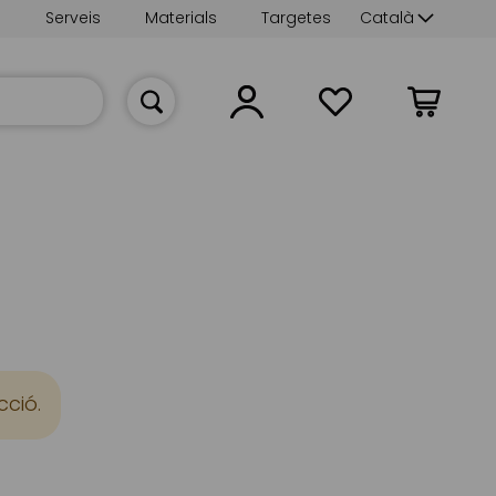
Language
s
Serveis
Materials
Targetes
Català
La meva cist
cció.