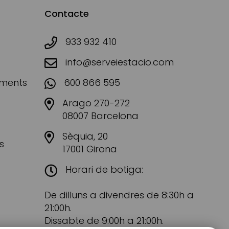
Contacte
933 932 410
info@serveiestacio.com
aments
600 866 595
Arago 270-272
08007 Barcelona
Sèquia, 20
s
17001 Girona
Horari de botiga:
De dilluns a divendres de 8:30h a
21:00h.
Dissabte de 9:00h a 21:00h.