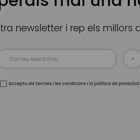
 perdis mai una n
tra newsletter i rep els millors
Sign
Up
for
Our
Newsletter:
Accepto
els termes i les condicions
i
la política de privacitat