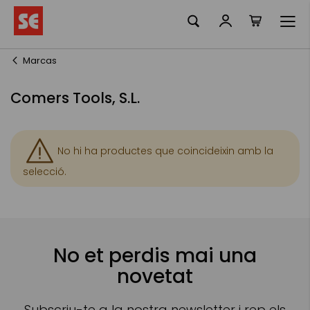
La meva ciste
Skip
to
Content
Marcas
Comers Tools, S.L.
No hi ha productes que coincideixin amb la
selecció.
No et perdis mai una
novetat
Subscriu-te a la nostra newsletter i rep els