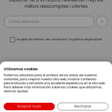
millors descomptes i ofertes
Sign
Up
for
Our
Newsletter:
Accepto
els termes i les condicions
i
la política de privacitat
Sobre Nosaltres
Utilizamos cookies
Podemos utilizarlas para el análisis de los datos de nuestros
Ajuda
visitantes, para mejorar nuestro sitio web, mostrar contenido
personalizado y brindarle una excelente experiencia en el sitio web.
Para obtener más información sobre las cookies que utilizamos,
Compres
abre los ajustes.
Contacte
Aceptar todo
Rechazar