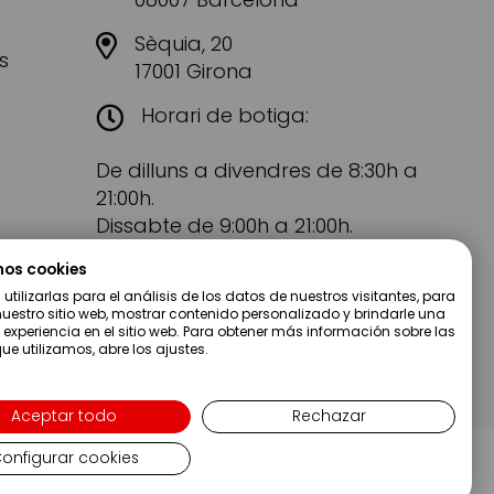
Sèquia, 20
s
17001 Girona
Horari de botiga:
De dilluns a divendres de 8:30h a
21:00h.
Dissabte de 9:00h a 21:00h.
mos cookies
tilizarlas para el análisis de los datos de nuestros visitantes, para
uestro sitio web, mostrar contenido personalizado y brindarle una
 experiencia en el sitio web. Para obtener más información sobre las
ue utilizamos, abre los ajustes.
Aceptar todo
Rechazar
onfigurar cookies
Copyright ©2019 Servei Estació S.A