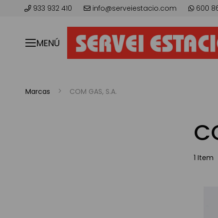
933 932 410
info@serveiestacio.com
600 8
MENÚ
Marcas
COM GAS, S.A.
CO
1
Item