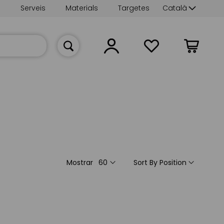
Language
s
Serveis
Materials
Targetes
Català
La meva cist
Mostrar
Sort By