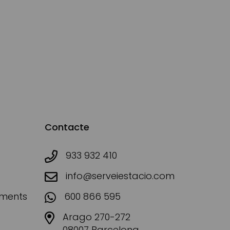
Contacte
933 932 410
info@serveiestacio.com
aments
600 866 595
Arago 270-272
08007 Barcelona