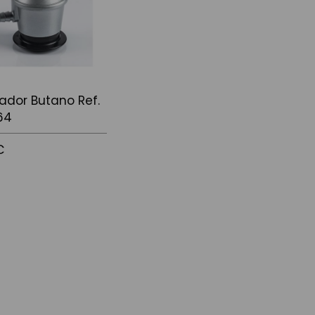
ador Butano Ref.
64
€
 la cistella