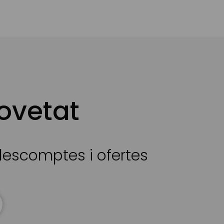
ovetat
 descomptes i ofertes