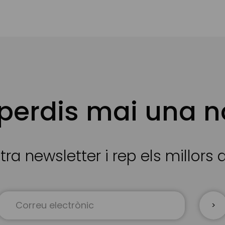
 perdis mai una n
tra newsletter i rep els millors
Sign
Up
for