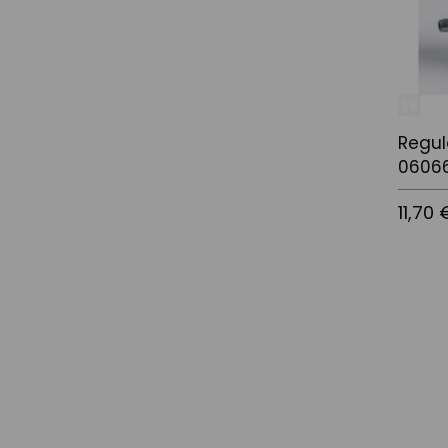
Regul
0606
11,70 
Afegir a