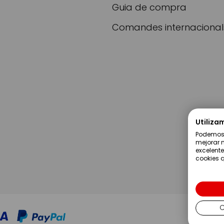
Guia de compra
Comandes internacional
Utiliza
Podemos u
mejorar n
excelente
cookies q
C