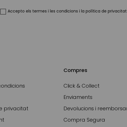
Our
Newsletter:
Accepto
els termes i les condicions
i
la política de privacitat
Compres
condicions
Click & Collect
Enviaments
e privacitat
Devolucions i reembors
nt
Compra Segura