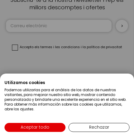
millors descomptes i ofertes
Sign
Up
for
Our
Newsletter:
Accepto
els termes i les condicions
i
la política de privacitat
Sobre Nosaltres
Utilizamos cookies
Podemos utilizarlas para el análisis de los datos de nuestros
Ajuda
visitantes, para mejorar nuestro sitio web, mostrar contenido
personalizado y brindarle una excelente experiencia en el sitio web.
Para obtener más información sobre las cookies que utilizamos,
Compres
abre los ajustes.
Contacte
Aceptar todo
Rechazar