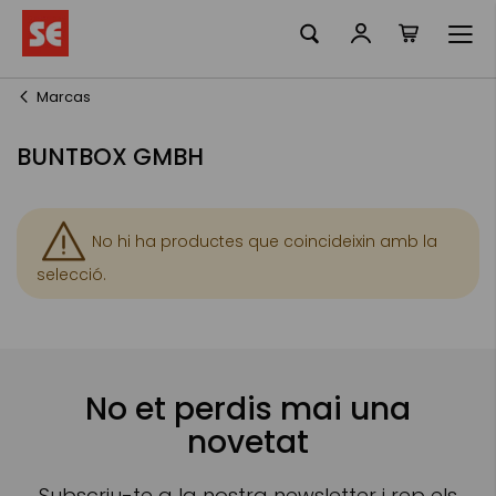
La meva ciste
Skip
to
Content
Marcas
BUNTBOX GMBH
No hi ha productes que coincideixin amb la
selecció.
No et perdis mai una
novetat
Subscriu-te a la nostra newsletter i rep els