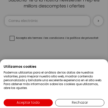
millors descomptes i ofertes
Sign
Up
for
Our
Newsletter:
Accepto
els termes i les condicions
i
la política de privacitat
Sobre Nosaltres
Utilizamos cookies
Podemos utilizarlas para el análisis de los datos de nuestros
Ajuda
visitantes, para mejorar nuestro sitio web, mostrar contenido
personalizado y brindarle una excelente experiencia en el sitio web.
Para obtener más información sobre las cookies que utilizamos,
Compres
abre los ajustes.
Contacte
Aceptar todo
Rechazar