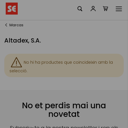
La meva ciste
Skip
to
Content
Marcas
Altadex, S.A.
No hi ha productes que coincideixin amb la
selecció.
No et perdis mai una
novetat
Subscriu-te a la nostra newsletter i rep els