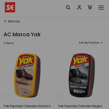
La meva ciste
Skip
to
Content
Marcas
AC Marca Yak
Sort By
3
Items
Yak Esponja Calzado Incoloro
Yak Esponja Calzado Negro