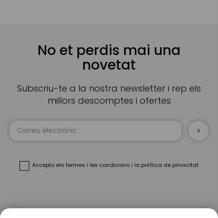
No et perdis mai una
novetat
Subscriu-te a la nostra newsletter i rep els
millors descomptes i ofertes
Sign
Up
for
Our
Newsletter:
Accepto
els termes i les condicions
i
la política de privacitat