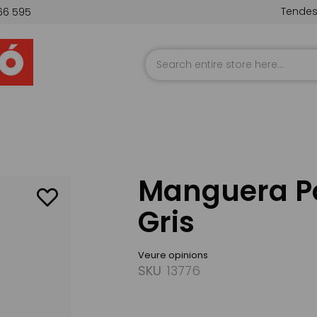
Tende
66 595
Skip
to
Content
Manguera Po
Gris
Veure opinions
SKU
13776