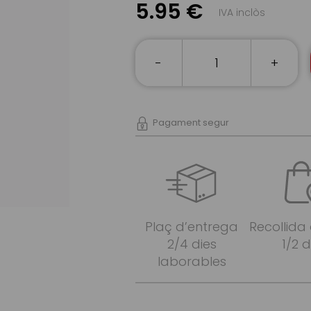
5.95 €
IVA inclòs
-
+
Pagament segur
Plaç d’entrega
Recollida
2/4 dies
1/2 d
laborables