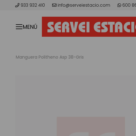
933 932 410
info@serveiestacio.com
600 8
MENÚ
Manguera Politheno Asp 38-Gris
Skip
to
the
end
of
the
images
gallery