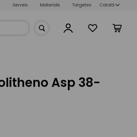
Language
s
Serveis
Materials
Targetes
Català
La meva cist
litheno Asp 38-