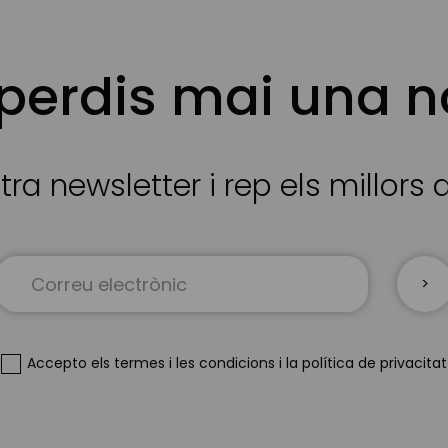
 perdis mai una n
tra newsletter i rep els millors
Sign
Up
for
Our
Newsletter:
Accepto
els termes i les condicions
i
la política de privacitat