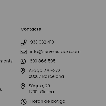
Contacte
933 932 410
info@serveiestacio.com
aments
600 866 595
Arago 270-272
08007 Barcelona
Sèquia, 20
s
17001 Girona
Horari de botiga: