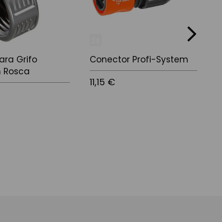
next
ra Grifo
Conector Profi-System
M
 Rosca
11,15 €
4