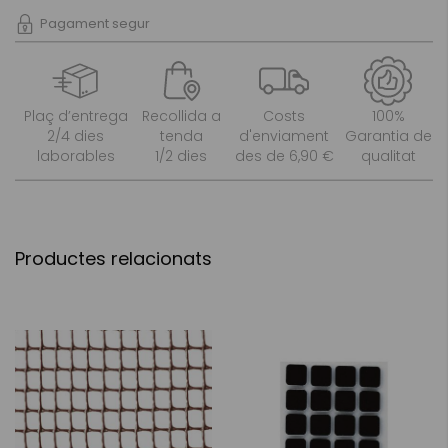
Pagament segur
Plaç d’entrega
Recollida a
Costs
100%
2/4 dies
tenda
d'enviament
Garantia de
laborables
1/2 dies
des de 6,90 €
qualitat
Productes relacionats