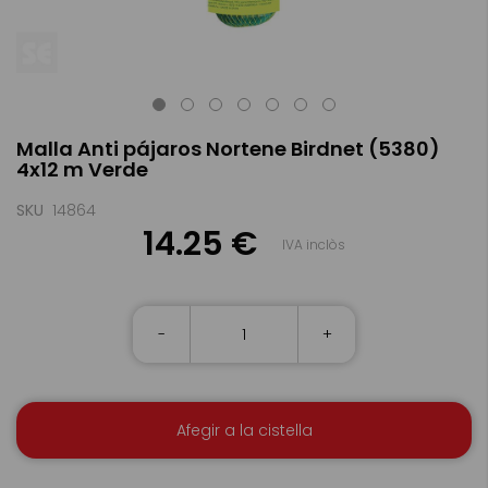
Skip
Malla Anti pájaros Nortene Birdnet (5380)
to
4x12 m Verde
the
beginning
of
SKU
14864
the
14.25 €
IVA inclòs
images
gallery
-
+
Afegir a la cistella