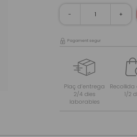
-
+
Pagament segur
Plaç d’entrega
Recollida
2/4 dies
1/2 d
laborables