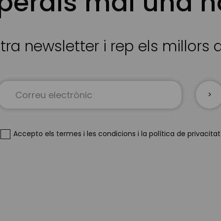
 perdis mai una n
tra newsletter i rep els millors
Sign
Up
for
Our
Newsletter:
Accepto
els termes i les condicions
i
la política de privacitat