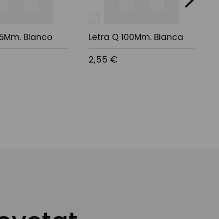
75Mm. Blanco
Letra Q 100Mm. Blanca
L
2,55 €
2