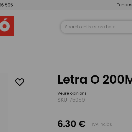
Tende
66 595
Skip
to
Content
Letra O 200
Veure opinions
SKU
75059
6.30 €
IVA inclòs