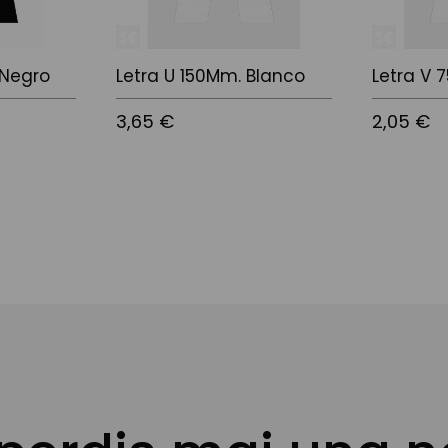
 Negro
Letra U 150Mm. Blanco
Letra V 
3,65 €
2,05 €