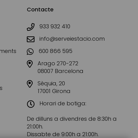
Contacte
933 932 410
info@serveiestacio.com
aments
600 866 595
Arago 270-272
08007 Barcelona
Sèquia, 20
s
17001 Girona
Horari de botiga:
De dilluns a divendres de 8:30h a
21:00h.
Dissabte de 9:00h a 21:00h.