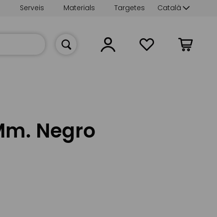
Language
s
Serveis
Materials
Targetes
Català
La meva cist
Mm. Negro