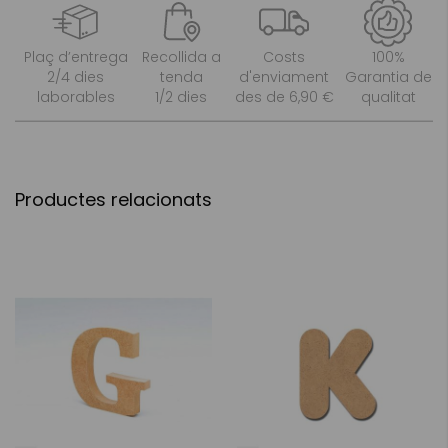
Plaç d’entrega
Recollida a
Costs
100%
2/4 dies
tenda
d'enviament
Garantia de
laborables
1/2 dies
des de 6,90 €
qualitat
Productes relacionats