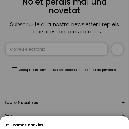
No et perdis mai una
novetat
Subscriu-te a la nostra newsletter i rep els
millors descomptes i ofertes
Sign
Up
for
Our
Newsletter:
Accepto
els termes i les condicions
i
la política de privacitat
Sobre Nosaltres
Ajuda
Utilizamos cookies
Compres