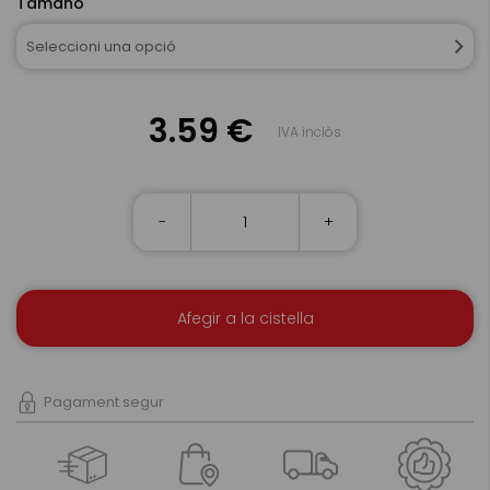
Tamaño
Seleccioni una opció
3.59 €
IVA inclòs
-
+
Afegir a la cistella
Pagament segur