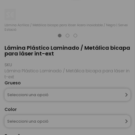
Lámina Acrílica / Metálica bicapa para láser Acero inoxidable / Negro | Servei
Lá
Estació
Es
Skip
Lámina Plástico Laminado / Metálica bicapa
to
para láser int-ext
the
beginning
of
SKU
the
Lámina Plástico Laminado / Metálica bicapa para láser in
images
t-ext
gallery
Grueso
Seleccioni una opció
Color
Seleccioni una opció