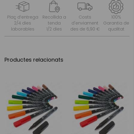
Plaç d’entrega
Recollida a
Costs
100%
2/4 dies
tenda
d'enviament
Garantia de
laborables
1/2 dies
des de 6,90 €
qualitat
Productes relacionats