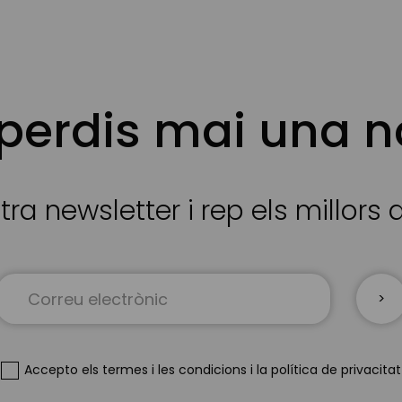
 perdis mai una n
tra newsletter i rep els millors
Sign
Up
for
Our
Newsletter:
Accepto
els termes i les condicions
i
la política de privacitat