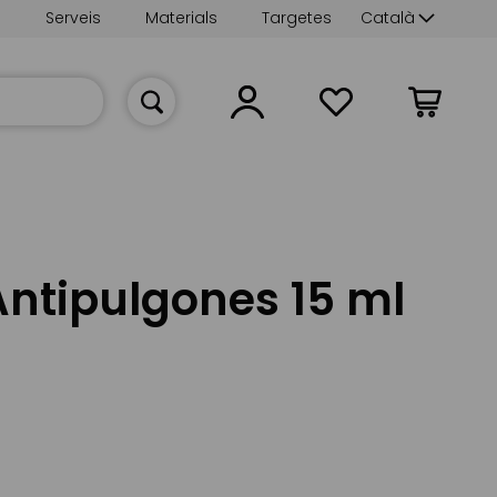
Language
s
Serveis
Materials
Targetes
Català
La meva cist
Antipulgones 15 ml