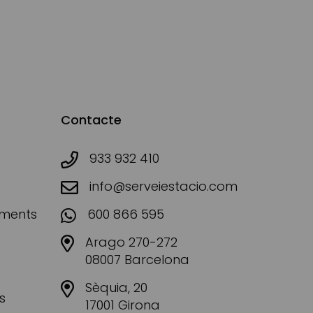
Contacte
933 932 410
info@serveiestacio.com
aments
600 866 595
Arago 270-272
08007 Barcelona
Sèquia, 20
s
17001 Girona