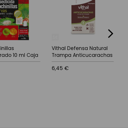
next
nillas
Vithal Defensa Natural
A
rado 10 ml Caja
Trampa Anticucarachas
6,45 €
8