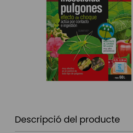
Skip
to
the
beginning
of
Descripció del producte
the
images
gallery