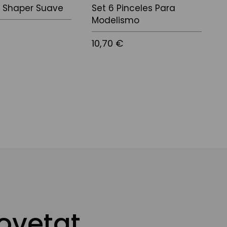
 Shaper Suave
Set 6 Pinceles Para
P
Modelismo
10,70 €
2
ovetat