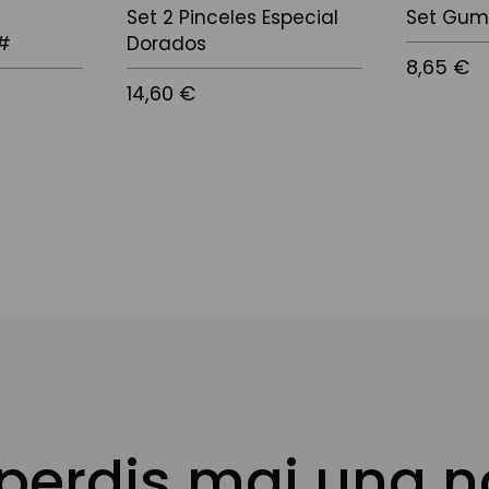
Set 2 Pinceles Especial
Set Gum
4#
Dorados
8,65 €
14,60 €
 perdis mai una n