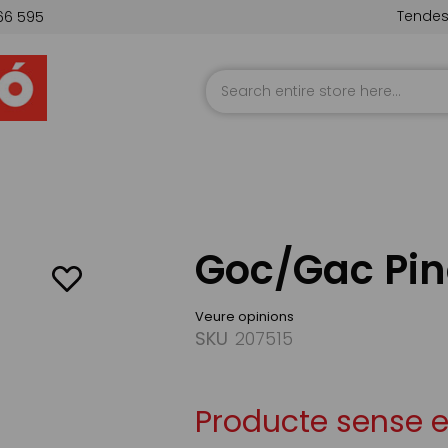
Tende
66 595
Skip
to
Content
Goc/Gac Pin
Veure opinions
SKU
207515
Producte sense 