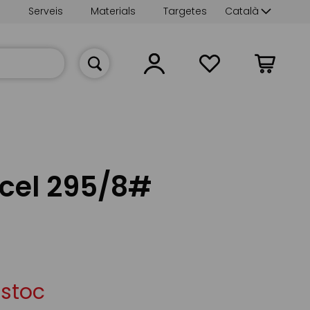
Language
s
Serveis
Materials
Targetes
Català
La meva cist
cel 295/8#
estoc