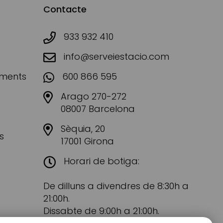
Contacte
933 932 410
info@serveiestacio.com
aments
600 866 595
Arago 270-272
08007 Barcelona
Sèquia, 20
s
17001 Girona
Horari de botiga:
De dilluns a divendres de 8:30h a
21:00h.
Dissabte de 9:00h a 21:00h.