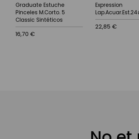
Graduate Estuche
Expression
Pinceles M.Corto. 5
Lap.Acuar.Est.2
Classic Sintéticos
22,85 €
16,70 €
No et