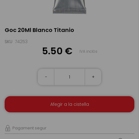
Skip
Goc 20Ml Blanco Titanio
to
the
beginning
SKU
74253
of
5.50 €
IVA inclòs
the
images
gallery
-
+
Afegir a la cistella
Pagament segur