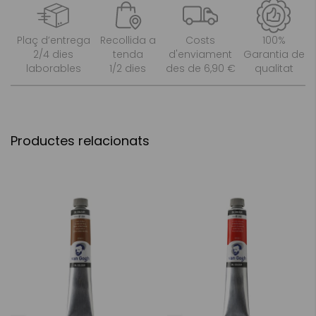
Plaç d’entrega
Recollida a
Costs
100%
2/4 dies
tenda
d'enviament
Garantia de
laborables
1/2 dies
des de 6,90 €
qualitat
Productes relacionats