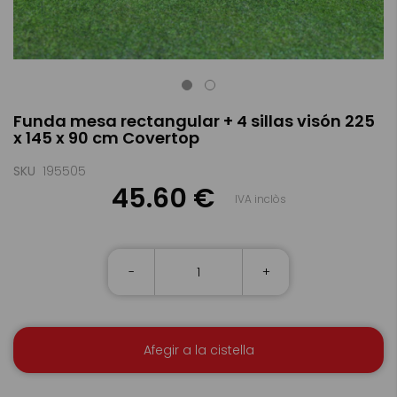
Skip
Funda mesa rectangular + 4 sillas visón 225
to
x 145 x 90 cm Covertop
the
beginning
of
SKU
195505
the
45.60 €
IVA inclòs
images
gallery
-
+
Afegir a la cistella