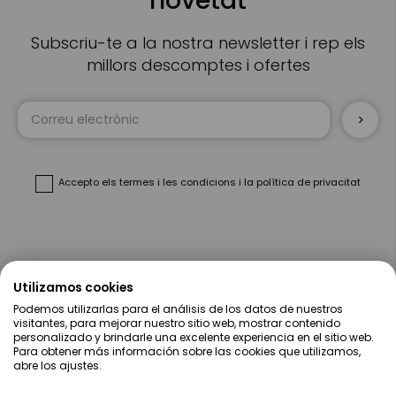
novetat
Subscriu-te a la nostra newsletter i rep els
millors descomptes i ofertes
Sign
Up
for
Our
Newsletter:
Accepto
els termes i les condicions
i
la política de privacitat
Sobre Nosaltres
Utilizamos cookies
Podemos utilizarlas para el análisis de los datos de nuestros
Ajuda
visitantes, para mejorar nuestro sitio web, mostrar contenido
personalizado y brindarle una excelente experiencia en el sitio web.
Para obtener más información sobre las cookies que utilizamos,
Compres
abre los ajustes.