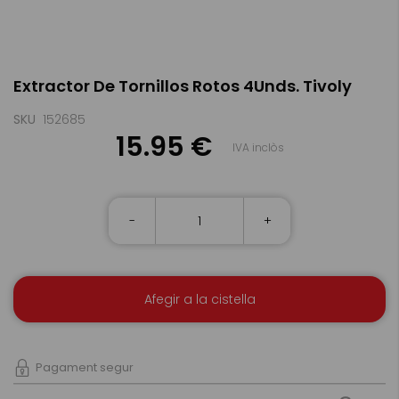
Skip
Extractor De Tornillos Rotos 4Unds. Tivoly
to
the
beginning
SKU
152685
of
15.95 €
IVA inclòs
the
images
gallery
-
+
Afegir a la cistella
Pagament segur