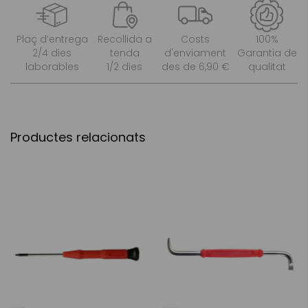
Plaç d’entrega
Recollida a
Costs
100%
2/4 dies
tenda
d'enviament
Garantia de
laborables
1/2 dies
des de 6,90 €
qualitat
Productes relacionats