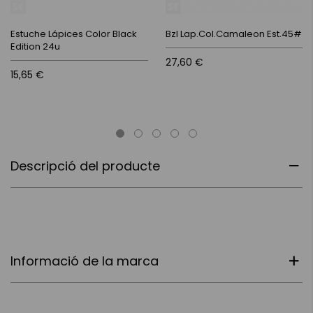
Estuche Lápices Color Black
Bzl Lap.Col.Camaleon Est.45#
Edition 24u
27,60 €
15,65 €
Descripció del producte
Informació de la marca