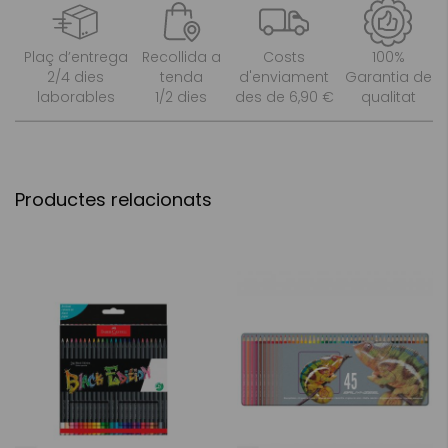
Plaç d’entrega
Recollida a
Costs
100%
2/4 dies
tenda
d'enviament
Garantia de
laborables
1/2 dies
des de 6,90 €
qualitat
Productes relacionats